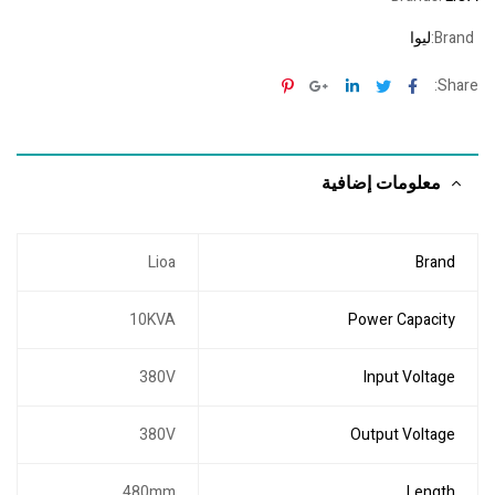
ليوا
Brand:
Pinterest
Google+
Linkedin
Twitter
Facebook
Share:
معلومات إضافية
Lioa
Brand
10KVA
Power Capacity
380V
Input Voltage
380V
Output Voltage
480mm
Length