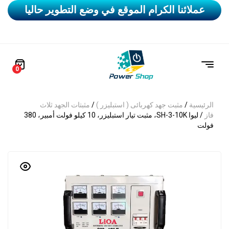
عملائنا الكرام الموقع في وضع التطوير حاليا
0
مثبتات الجهد ثلاث
/
مثبت جهد كهربائى ( استبليزر )
/
الرئيسية
/ ليوا SH-3-10K، مثبت تيار استبليزر، 10 كيلو فولت أمبير، 380
فاز
فولت