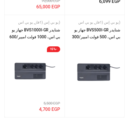
70,000
EGP
6,099
EGP
65,000
EGP
(يو بي إس (1فاز
,
يو بي اس
(يو بي إس (1فاز
,
يو بي اس
شنايدر BVS500I-GR جهاز يو
شنايدر BVS1000I-GR جهاز يو
بي اس، 500 فولت امبير/300
بي اس، 1000 فولت امبير/600
واط، 230 فولت
واط، 230 فولت، منظم الجهد
-15%
التلقائي، 4 مخارج CEE 7/3
Schuko
5,500
EGP
4,700
EGP