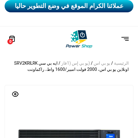
عملائنا الكرام الموقع في وضع التطوير حاليا
0
الرئيسية
/
يو بي اس
/
(يو بي إس (1فاز
/ ايه بي سي SRV2KRILRK
اونلاين يو بي اس، 2000 فولت امبير/1600 واط، راكماونت