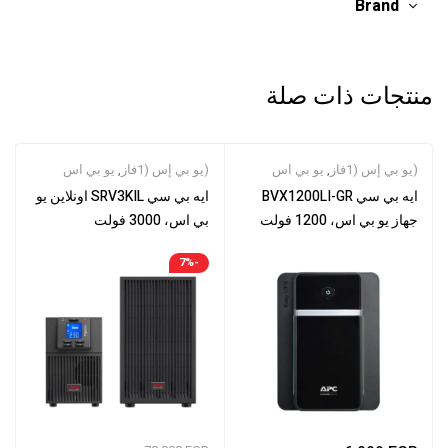
Brand
منتجات ذات صلة
(يو بي إس (1فاز
,
يو بي اس
(يو بي إس (1فاز
,
يو بي اس
ايه بي سي BVX1200LI-GR
ايه بي سي SRV3KIL اونلاين يو
جهاز يو بي اس، 1200 فولت
بي اس، 3000 فولت
امبير/650 واط، 230 فولت،
امبير/2400 واط، مزود بـ6
-7%
تاور
مخارج IEC C13 + 1x IEC C19،
شاشة ال سي دي، وقت تشغيل
ممتد