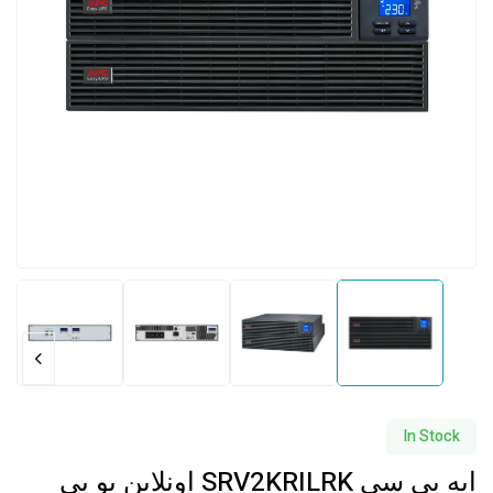
In Stock
ايه بي سي SRV2KRILRK اونلاين يو بي