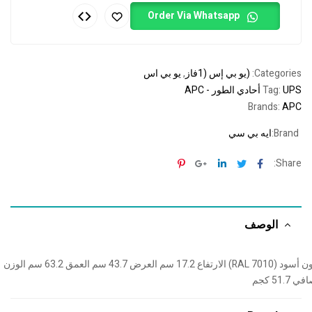
Order Via Whatsapp
Categories:
(يو بي إس (1فاز
,
يو بي اس
UPS أحادي الطور - APC
Tag:
Brands:
APC
Brand:
ايه بي سي
Pinterest
Google+
Linkedin
Twitter
Facebook
Share:
الوصف
اللون أسود (RAL 7010) الارتفاع 17.2 سم العرض 43.7 سم العمق 63.2 سم الوزن
ي 51.7 كجم