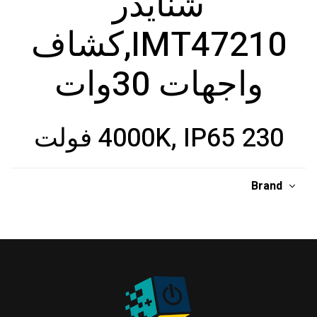
شنايدر
IMT47210,كشاف
واجهات 30وات
4000K, IP65 230 فولت
Brand