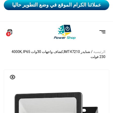
عملائنا الكرام الموقع في وضع التطوير حاليا
0
الرئيسية
/ شنايدر IMT47210,كشاف واجهات 30وات 4000K, IP65
230 فولت