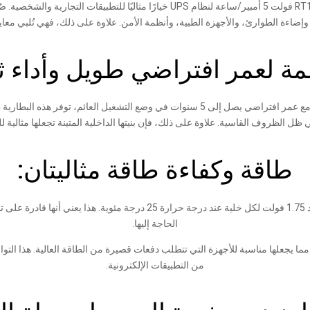
ة الطبية، وأنظمة الأمن. علاوة على ذلك، فهي تُلبي معايير الجودة العالمية IEC وJIS، مما يضمن الأداء وال
 لعمر افتراضي طويل وأداء ث
من أهم مزايا بطارية بطارية UPS ريتار RT1250 عمرها الافتراضي الطويل. مع عمر افتراضي يصل 
لظروف القاسية. علاوة على ذلك، فإن بنيتها الداخلية المتينة تجعلها مثالية للبيئا
طاقة وكفاءة طاقة مثاليتان:
صُممت بطارية RT1250 لتوفير سعة 5.0 أمبير/ساعة بمعدل 20 ساعة، بجهد 1.75 
الحاجة إليها.
من التطبيقات الإلكترونية.