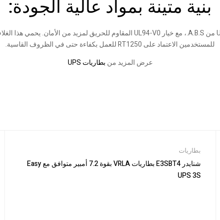
بنية متينة بمواد عالية الجودة:
وأخيرًا، الغلاف الخارجي لبطارية بطارية UPS ريتار مصنوع من مادة UL94-HB من A.B.S.، مع خ
للمستخدمين الاعتماد على RT1250 للعمل بكفاءة حتى في الظروف القاسية.
عرض المزيد من
بطاريات UPS
بطاريات
شنايدر E3SBT4 بطاريات VRLA بقوة 7.2 أمبير متوافق مع Easy
UPS 3S