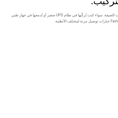
تركيب:
على الرغم من قوتها، تتميز بطارية UPS ريتار RT1250 بخفة وزنها بشكل مدهش، حيث تزن حوالي 1.60 كجم. هذا يُسهّل التعامل معها وتركيبها في المساحات الضيقة. سواء كنت تُركّبها في نظام UPS صغير أو تُدمجها في جهاز طبي