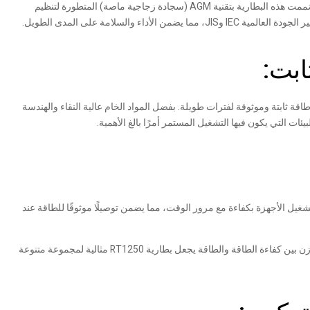
عندما يتعلق الأمر بالطاقة الاحتياطية الموثوقة، تُعدّ بطارية ريتار RT1250 12 فولت 5 أمبير/ساعة لنظام UPS خيارًا مثاليًا للتطبيقات التجارية والشخصية. صُممت هذه البطارية بتقنية AGM (سجادة زجاجية ماصة) المتطورة لتنظيم
سلامة على المدى الطويل.
ابت:
إلى 5 سنوات في وضع التشغيل العائم، توفر هذه البطارية طاقة ثابتة وموثوقة لفترات طويلة. بفضل المواد الخام عالية النقاء والهندسة
ت التي يكون فيها التشغيل المستمر أمرًا بالغ الأهمية.
فولت لكل خلية عند درجة حرارة 25 درجة مئوية. هذا يعني أنها قادرة على تشغيل الأجهزة بكفاءة مع مرور الوقت، مما يضمن توصيلًا موثوقًا للطاقة عند
بالإضافة إلى ذلك، تدعم البطارية تيار تفريغ أقصى يبلغ 50 أمبير لمدة 5 ثوانٍ، مما يجعلها مناسبة للأجهزة التي تتطلب دفعات قصيرة من الطاقة العالية. هذا التوازن بين كفاءة الطاقة والطاقة يجعل بطارية RT1250 مثالية لمجموعة متنوعة