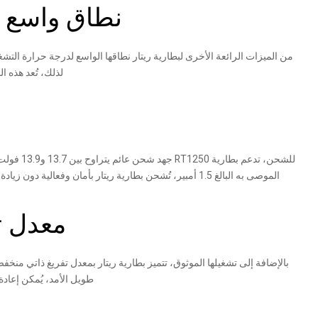
نطاق واسع ل
لذلك، تُعد هذه 
الموصى به البالغ 1.5 أمبير، تُشحن بطارية ريتار بأمان وفعالية دون زيادة في الأحمال. علاوة على ذلك، يُقلل تصميمها المُنظم بالصمامات (VRLA) من احتياجات الصيانة، مما يجعلها شبه خالية من الصيانة طوال عمرها الافتراضي.
معدل تف
طويل الأمد، يُمكن إعادة 