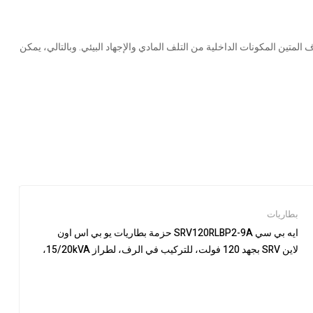
يار UL94-V0 المقاوم للحريق لمزيد من الأمان. يحمي هذا الغلاف المتين المكونات الداخلية من التلف المادي والإجهاد البيئي. وبالتالي، يمكن
بطاريات
ايه بي سي SRV120RLBP2-9A حزمة بطاريات يو بي اس اون
لاين SRV بجهد 120 فولت، للتركيب في الرف، لطراز 15/20kVA،
بوقت تشغيل ممتد