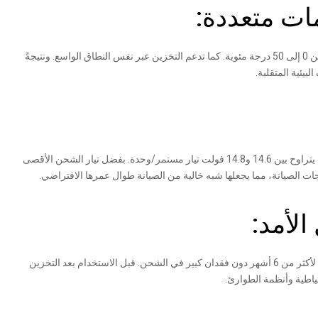
ات متعددة:
من الميزات الرائعة الأخرى لبطارية ريتار نطاقها الواسع لدرجة حرارة التشغيل. تعمل بكفاءة في ظروف التفريغ من -20 إلى 60 درجة مئوية، وأثناء الشحن من 0 إلى 50 درجة مئوية. كما تدعم التخزين عبر نفس النطاق الواسع. ونتيجةً
يئية المتقلبة.
للشحن، تدعم بطارية RT1250 جهد شحن عائم يتراوح بين 13.7 و13.9 فولت تيار مستمر/وحدة عند درجة حرارة 25 درجة مئوية، ونطاق خدمة معادلة أو دورة يتراوح بين 14.6 و14.8 فولت تيار مستمر/وحدة. بفضل تيار الشحن الأقصى
الأمد:
بالإضافة إلى تشغيلها الموثوق، تتميز بطارية ريتار بمعدل تفريغ ذاتي منخفض يقل عن 3% شهريًا عند درجة حرارة 25 درجة مئوية. هذا يسمح بتخزين البطارية لأكثر من 6 أشهر دون فقدان كبير في الشحن. قبل الاستخدام بعد التخزين
حتياطية وأنظمة الطوارئ.