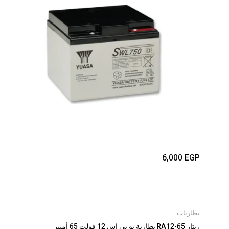
6,000
EGP
بطاريات
ريتار RA12-65 بطارية يو بي اس 12 فولت 65 أمبير