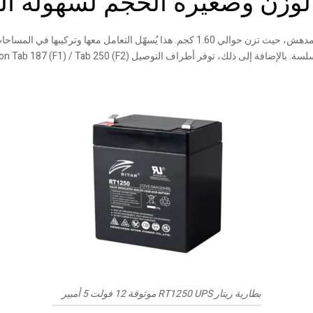
لوزن وصغيرة الحجم لسهولة ال
التوصيل Faston Tab 187 (F1) / Tab 250 (F2) خيارات توصيل مرنة لمختلف الأنظمة.
بطارية ريتار RT1250 UPS موثوقة 12 فولت 5 أمبير