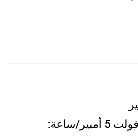
Pintere
G