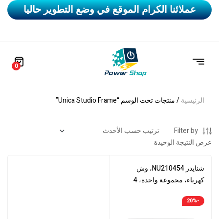
عملائنا الكرام الموقع في وضع التطوير حاليا
0
الرئيسية
/ منتجات تحت الوسم “Unica Studio Frame”
Filter by
عرض النتيجة الوحيدة
شنايدر NU210454، وش
كهرباء، مجموعة واحدة، 4
وحدات، إطار غطاء، يونيكا
-20%
ستوديو، أنثراسيت