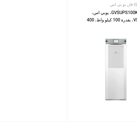
,
يو بي اس
شنايدر GVSUPS100KHS، يوبي اس،
جالاكسي VS، بقدرة 100 كيلو واط، 400
ات الخارجية، بدء التشغيل 5×8