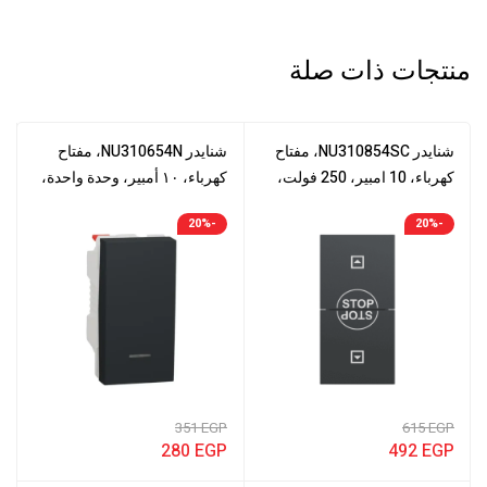
منتجات ذات صلة
شنايدر NU310854SC، مفتاح
شنايدر NU310654N، مفتاح
كهرباء، 10 امبير، 250 فولت،
كهرباء، ١٠ أمبير، وحدة واحدة،
ستارة دوارة، نيو يونيكا، وحدة
زر ضغط، نيو يونيكا، بدون زر
-20%
-20%
واحدة، أنثراسيت
ضغط
351
EGP
615
EGP
280
EGP
492
EGP