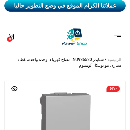
عملائنا الكرام الموقع في وضع التطوير حاليا
0
الرئيسية
/ شنايدر NU986530، مفتاح كهرباء، وحدة واحدة، غطاء
ستارة، نيو يونيكا، ألومنيوم
-20%