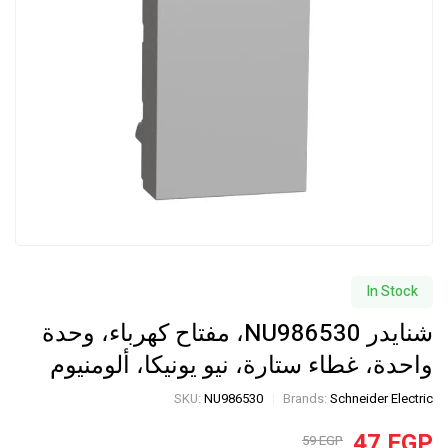
In Stock
شنايدر NU986530، مفتاح كهرباء، وحدة
واحدة، غطاء ستارة، نيو يونيكا، ألومنيوم
SKU:
NU986530
Brands:
Schneider Electric
47
EGP
59
EGP