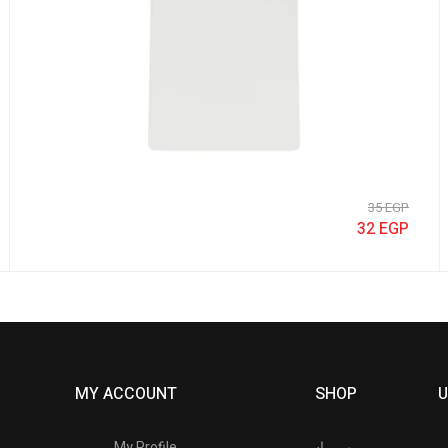
35
EGP
32
EGP
MY ACCOUNT
SHOP
U
يو بي إس
My Profile