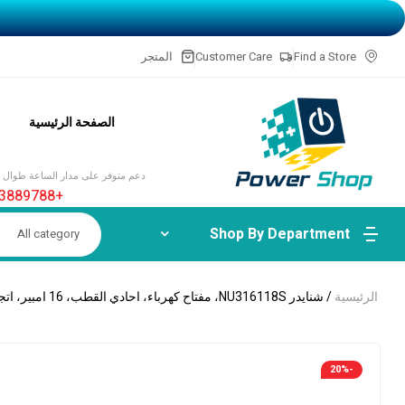
Find a Store
Customer Care
المتجر
الصفحة الرئيسية
دعم متوفر على مدار الساعة طوال أي
+20-1113889788
Shop By Department
All category
الرئيسية
/ شنايدر NU316118S، مفتاح كهرباء، احادي القطب، 16 امبير، اتجاه واحد، نيو يونيكا، وحدة واحدة، مصباح مؤشر، أبيض
-20%