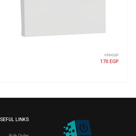
179
EGP
170
EGP
SEFUL LINKS
Bulk Order