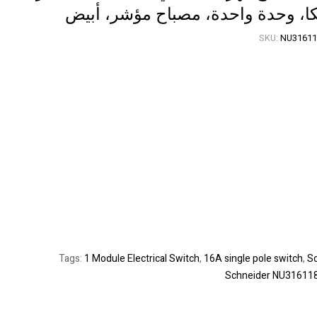
نيكا، وحدة واحدة، مصباح مؤشر، أبيض
16,000
5,150
EGP
EGP
6,000
EGP
SKU:
NU3161
Tags:
1 Module Electrical Switch
,
16A single pole switch
,
Sc
Schneider NU31611