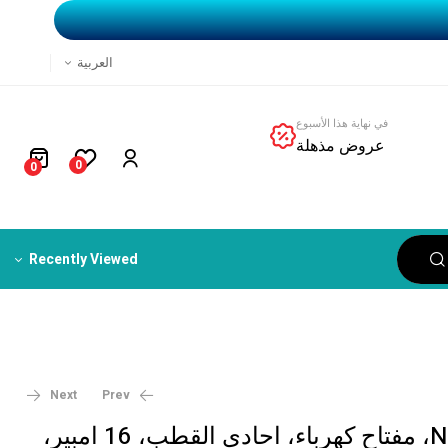
العربية
في نهاية هذا الأسبوع
عروض مذهلة
0
0
Recently Viewed
Next
Prev
شنايدر NU316118S، مفتاح كهرباء، احادي القطب، 16 امبير،