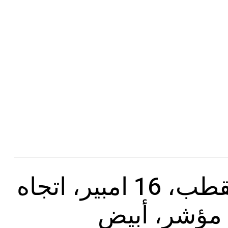
Pintere
G
شنايدر NU316118S، مفتاح كهرباء، احادي القطب، 16 امبير، اتجاه
ح مؤشر، أبيض