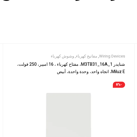
Wiring Devices
,
مفاتيح كهرباء
,
وشوش كهرباء
شنايدر M3TB31_16A_1، مفتاح كهرباء ، 16 امبير، 250 فولت،
Miluz E، اتجاه واحد، وحدة واحدة، أبيض
-8%