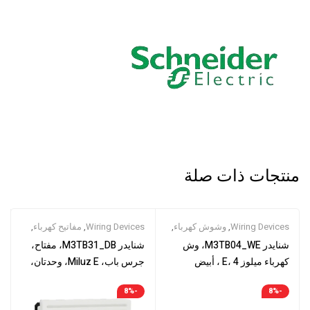
منتجات ذات صلة
Wiring Devices
,
وشوش كهرباء
,
Wiring Devices
,
مفاتيح كهرباء
,
وشوش كهرباء1
وشوش كهرباء
شنايدر M3TB04_WE، وش
شنايدر M3TB31_DB، مفتاح،
كهرباء ميلوز E، 4 ، أبيض
جرس باب، Miluz E، وحدتان،
أبيض
-8%
-8%