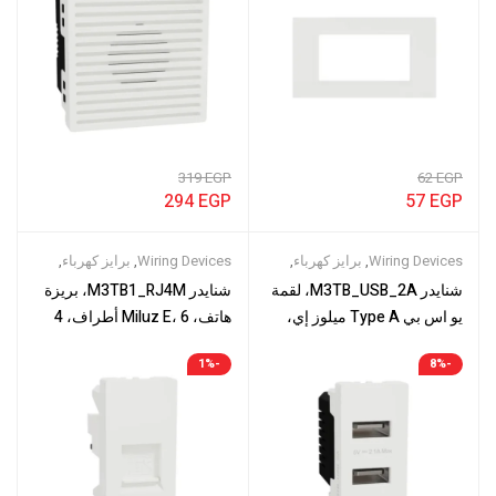
319
EGP
62
EGP
294
EGP
57
EGP
Wiring Devices
,
برايز كهرباء
,
Wiring Devices
,
برايز كهرباء
,
وشوش كهرباء
وشوش كهرباء
شنايدر M3TB_USB_2A، لقمة
شنايدر M3TB1_RJ4M، بريزة
يو اس بي Type A ميلوز إي،
هاتف، Miluz E، 6 أطراف، 4
2.1 امبير، أبيض، 2 فاز
أسلاك، آلية مع مصراع، أبيض
-1%
-8%