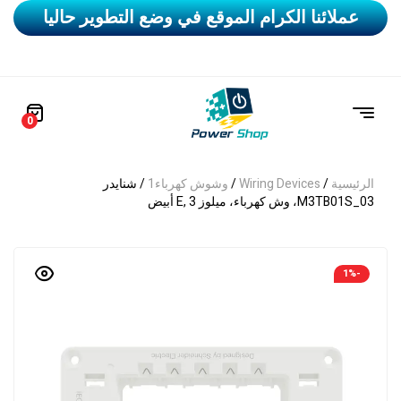
عملائنا الكرام الموقع في وضع التطوير حاليا
0
الرئيسية
/
Wiring Devices
/
وشوش كهرباء1
/ شنايدر
M3TB01S_03، وش كهرباء، ميلوز E, 3 أبيض
-1%