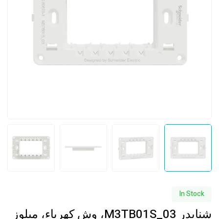
In Stock
شنايدر M3TB01S_03، وش كهرباء، ميلوز